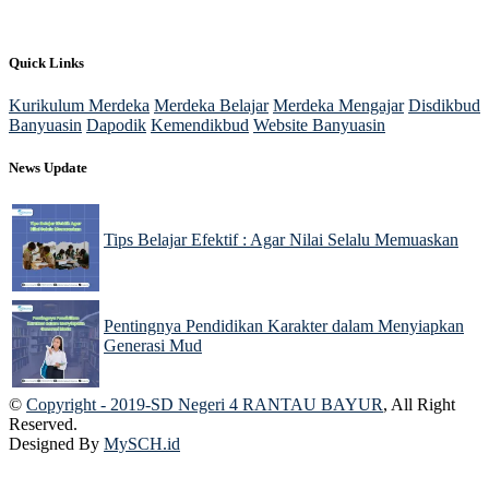
Quick Links
Kurikulum Merdeka
Merdeka Belajar
Merdeka Mengajar
Disdikbud
Banyuasin
Dapodik
Kemendikbud
Website Banyuasin
News Update
Tips Belajar Efektif : Agar Nilai Selalu Memuaskan
22 Nov 2024
Pentingnya Pendidikan Karakter dalam Menyiapkan
Generasi Mud
22 Nov 2024
©
Copyright - 2019-SD Negeri 4 RANTAU BAYUR
, All Right
Reserved.
Designed By
MySCH.id