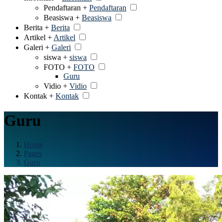
Pendaftaran +
Pendaftaran
Beasiswa +
Beasiswa
Berita +
Berita
Artikel +
Artikel
Galeri +
Galeri
siswa +
siswa
FOTO +
FOTO
Guru
Vidio +
Vidio
Kontak +
Kontak
Guru
Home
Pages
Guru